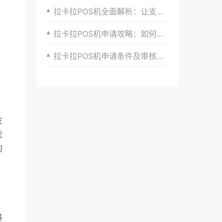
拉卡拉POS机全面解析：让支付更便捷
拉卡拉POS机申请攻略：如何提高通过率？
拉卡拉POS机申请条件及审核时间详解
支
凭
的
。
。
基