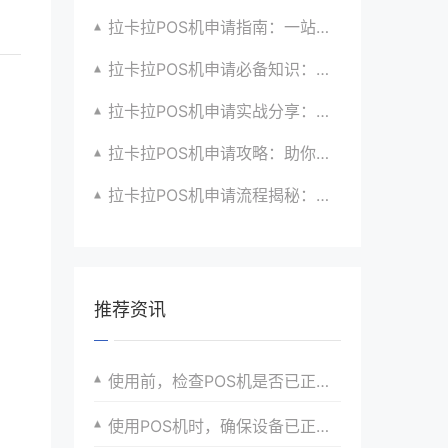
拉卡拉POS机申请指南：一站式解决商户支付升级、智能化与创新需求
拉卡拉POS机申请必备知识：全面了解政策、市场、技术与创新趋势
拉卡拉POS机申请实战分享：如何借助支付创新技术提升商户运营效益与效率
拉卡拉POS机申请攻略：助你打造个性化、差异化支付体验以提升竞争力
拉卡拉POS机申请流程揭秘：紧跟支付技术创新步伐，抢占市场先机
推荐资讯
使用前，检查POS机是否已正确安装必要的软件更新。
使用POS机时，确保设备已正确设置时区。