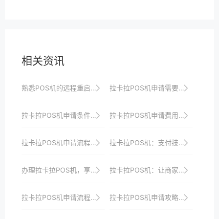
相关资讯
熟悉POS机的远程重启功能，以便快速恢复设备。
拉卡拉POS机申请需要哪些资质？一文读懂
拉卡拉POS机申请条件及审核时间详解
拉卡拉POS机申请费用及优惠政策全攻略
拉卡拉POS机申请流程：线上与线下对比分析
拉卡拉POS机：支付技术的新突破，创造新商机
办理拉卡拉POS机，享受专业支付解决方案
拉卡拉POS机：让商家收银更智能、更高效
拉卡拉POS机申请流程：线下申请的详细步骤
拉卡拉POS机申请攻略：如何选择适合自己的机型？