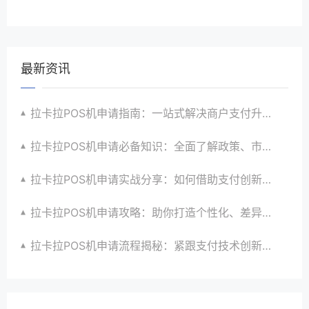
最新资讯
拉卡拉POS机申请指南：一站式解决商户支付升级、智能化与创新需求
拉卡拉POS机申请必备知识：全面了解政策、市场、技术与创新趋势
拉卡拉POS机申请实战分享：如何借助支付创新技术提升商户运营效益与效率
拉卡拉POS机申请攻略：助你打造个性化、差异化支付体验以提升竞争力
拉卡拉POS机申请流程揭秘：紧跟支付技术创新步伐，抢占市场先机