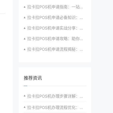
拉卡拉POS机申请指南：一站式解决商户支付升级、智能化与创新需求
拉卡拉POS机申请必备知识：全面了解政策、市场、技术与创新趋势
拉卡拉POS机申请实战分享：如何借助支付创新技术提升商户运营效益与效率
拉卡拉POS机申请攻略：助你打造个性化、差异化支付体验以提升竞争力
拉卡拉POS机申请流程揭秘：紧跟支付技术创新步伐，抢占市场先机
推荐资讯
拉卡拉POS机办理步骤详解：轻松搞定收银升级以提升店铺竞争力并引领支付潮流
拉卡拉POS机办理流程优化：更快更便捷地开启收银之旅以满足商家快速响应市场需求并实现数字化转型与升级目标以及提升顾客满意度