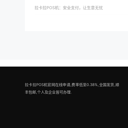
拉卡拉POS机：安全支付，让生意无忧
拉卡拉POS机官网在线申请,费率低至0.38%,全国发货,顺
丰包邮,个人及企业皆可办理.