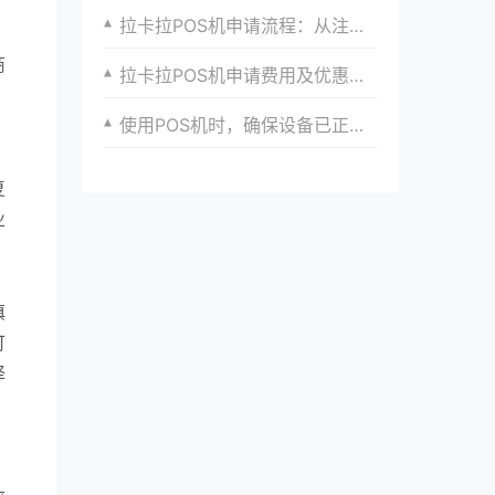
拉卡拉POS机申请流程：从注册到激活的完整教程
商
拉卡拉POS机申请费用及优惠政策全解析
使用POS机时，确保设备已正确接地，避免静电干扰。
复
业
填
可
择