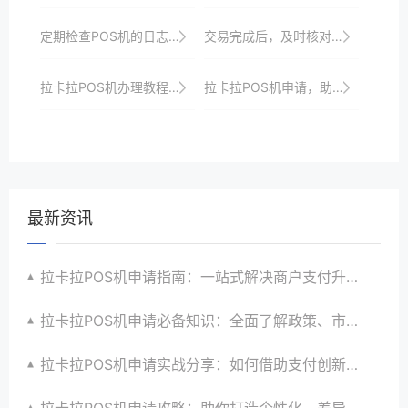
定期检查POS机的日志审计功能，确保交易合规。
交易完成后，及时核对交易记录，确保无误。
拉卡拉POS机办理教程：轻松几步，收银升级无忧，助力商家成长
拉卡拉POS机申请，助力商户实现智慧经营
最新资讯
拉卡拉POS机申请指南：一站式解决商户支付升级、智能化与创新需求
拉卡拉POS机申请必备知识：全面了解政策、市场、技术与创新趋势
拉卡拉POS机申请实战分享：如何借助支付创新技术提升商户运营效益与效率
拉卡拉POS机申请攻略：助你打造个性化、差异化支付体验以提升竞争力