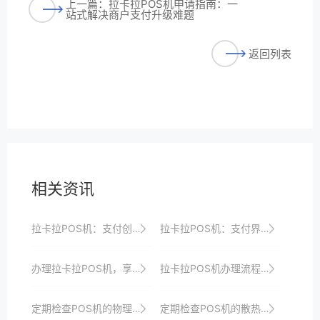
上一篇：拉卡拉POS机申请指南：一
站式解决商户支付升级难题
返回列表
相关资讯
拉卡拉POS机：支付创新，助力商家实现业务增长
拉卡拉POS机：支付界的“智能领袖”
办理拉卡拉POS机，享受安全稳定的支付体验
拉卡拉POS机办理流程全解析：助力商家快速收银与转型升级
定期检查POS机的物理安全性，如锁具是否完好。
定期检查POS机的散热情况，确保设备正常运行。