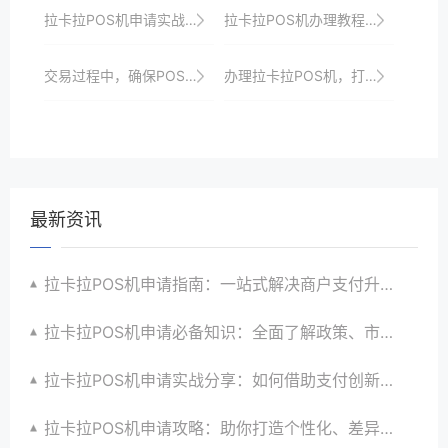
拉卡拉POS机申请实战分享：如何提升支付体验
拉卡拉POS机办理教程：轻松几步，收银无忧
交易过程中，确保POS机屏幕显示的信息准确无误。
办理拉卡拉POS机，打造高效收银系统
最新资讯
拉卡拉POS机申请指南：一站式解决商户支付升级、智能化与创新需求
拉卡拉POS机申请必备知识：全面了解政策、市场、技术与创新趋势
拉卡拉POS机申请实战分享：如何借助支付创新技术提升商户运营效益与效率
拉卡拉POS机申请攻略：助你打造个性化、差异化支付体验以提升竞争力