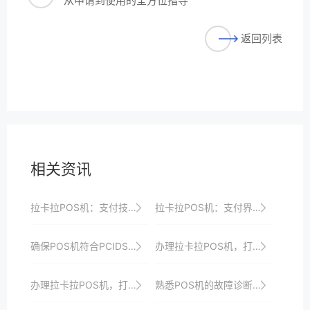
从申请到使用的全方位指导
返回列表
相关资讯
拉卡拉POS机：支付技术的新篇章
拉卡拉POS机：支付界的“智能专家”
确保POS机符合PCIDSS支付卡行业数据安全标准。
办理拉卡拉POS机，打造高效便捷的收银系统，提升顾客支付体验
办理拉卡拉POS机，打造智能便捷安全的收银系统，引领支付行业创新与发展潮流
熟悉POS机的故障诊断工具，以便快速定位问题。