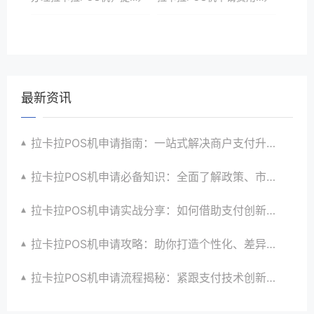
最新资讯
拉卡拉POS机申请指南：一站式解决商户支付升级、智能化与创新需求
拉卡拉POS机申请必备知识：全面了解政策、市场、技术与创新趋势
拉卡拉POS机申请实战分享：如何借助支付创新技术提升商户运营效益与效率
拉卡拉POS机申请攻略：助你打造个性化、差异化支付体验以提升竞争力
拉卡拉POS机申请流程揭秘：紧跟支付技术创新步伐，抢占市场先机