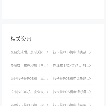
相关资讯
交易完成后，及时关闭POS机的蓝牙或Wi-Fi功能，节省电量。
拉卡拉POS机申请实战：如何快速响应市场需求并实现支付升级
办理拉卡拉POS机可享受一站式收银解决方案、安全保障、专业支付服务以及定制化解决方案以满足商家个性化需求
办理拉卡拉POS机，打造高效便捷安全的收银系统，提升商家收银效率、品牌形象与顾客支付体验
办理拉卡拉POS机，享受便捷高效的收银体验与全方位服务
拉卡拉POS机申请攻略：助你打造高效支付体系
拉卡拉POS机：安全支付，守护每一笔交易
拉卡拉POS机申请必备条件：一文读懂
办理拉卡拉POS机，提升商家收银效率与品牌形象
拉卡拉POS机申请费用及优惠政策全解析