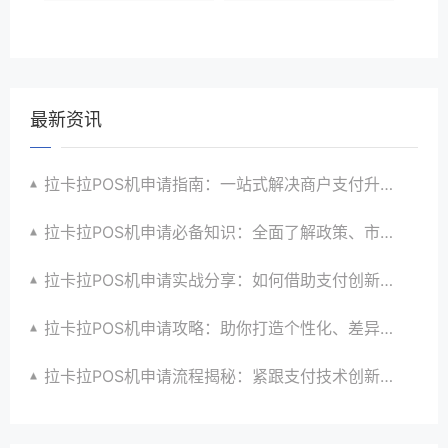
最新资讯
拉卡拉POS机申请指南：一站式解决商户支付升级、智能化与创新需求
拉卡拉POS机申请必备知识：全面了解政策、市场、技术与创新趋势
拉卡拉POS机申请实战分享：如何借助支付创新技术提升商户运营效益与效率
拉卡拉POS机申请攻略：助你打造个性化、差异化支付体验以提升竞争力
拉卡拉POS机申请流程揭秘：紧跟支付技术创新步伐，抢占市场先机