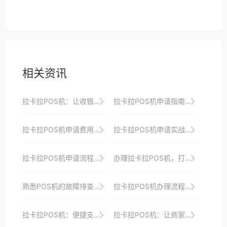
相关资讯
拉卡拉POS机：让收银工作变得轻松又高效
拉卡拉POS机申请指南：一站式解决商户支付升级与智能化需求
拉卡拉POS机申请费用及隐藏成本分析
拉卡拉POS机申请实战分享：如何借助支付数据优化经营决策
拉卡拉POS机申请流程及使用体验全解析
办理拉卡拉POS机，打造智能、便捷、安全的收银系统
熟悉POS机的故障排查流程，以便快速解决问题。
拉卡拉POS机办理流程揭秘：快速申请，高效收银，助力商家腾飞
拉卡拉POS机：便捷支付，提升消费体验
拉卡拉POS机：让商家收银更智能、更高效