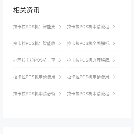
相关资讯
拉卡拉POS机：智能支付，创造新商机
拉卡拉POS机申请流程：线上申请的优势
拉卡拉POS机：智能收银，提升商家竞争力
拉卡拉POS机全面解析：让支付更便捷
办理拉卡拉POS机，享受专业高效的收银服务，提升顾客满意度与忠诚度
拉卡拉POS机办理秘籍：快速通道与优惠政策一网打尽
拉卡拉POS机申请费用及优惠政策全攻略
拉卡拉POS机申请费用及优惠政策对比
拉卡拉POS机申请必备知识：了解这些技巧更省心省力
拉卡拉POS机申请流程及使用体验全解析