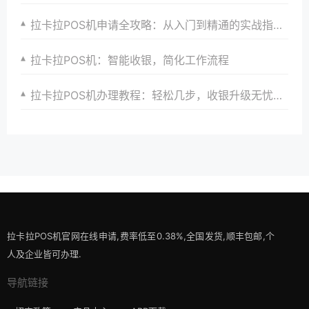
拉卡拉POS机申请全攻略：从入门到精通的实战指南与案例分析
拉卡拉POS机：智能收银，简化工作流程
拉卡拉POS机办理教程：轻松几步，收银升级无忧，助力商家成长
拉卡拉POS机官网在线申请,费率低至0.38%,全国发货,顺丰包邮,个
人及企业皆可办理.
导航链接