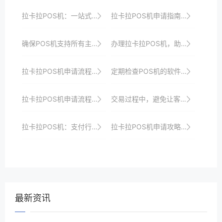
拉卡拉POS机：一站式支付服务，轻松管理账务
拉卡拉POS机申请指南：如何选择适合自己的支付解决方案
确保POS机支持所有主流支付方式。
办理拉卡拉POS机，助力小微企业数字化转型
拉卡拉POS机申请流程速览，助你抢占支付市场先机
定期检查POS机的软件许可证状态。
拉卡拉POS机申请流程及使用体验分享
交易过程中，避免让客户直接接触POS机内部组件。
拉卡拉POS机：支付行业的创新典范
拉卡拉POS机申请攻略：如何避免申请失败？
最新资讯