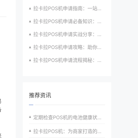
拉卡拉POS机申请指南：一站式解决商户支付升级、智能化与创新需求
拉卡拉POS机申请必备知识：全面了解政策、市场、技术与创新趋势
拉卡拉POS机申请实战分享：如何借助支付创新技术提升商户运营效益与效率
拉卡拉POS机申请攻略：助你打造个性化、差异化支付体验以提升竞争力
拉卡拉POS机申请流程揭秘：紧跟支付技术创新步伐，抢占市场先机
推荐资讯
易
备
定期检查POS机的电池健康状况，及时更换老化电池。
拉卡拉POS机：为商家打造的高效收银解决方案
来