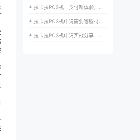
性
拉卡拉POS机：支付新体验，轻松收银
诈
拉卡拉POS机申请需要哪些材料？一文搞定
尤
拉卡拉POS机申请实战分享：如何优化支付流程提升效率
营
成
求
了
利
商
个
细