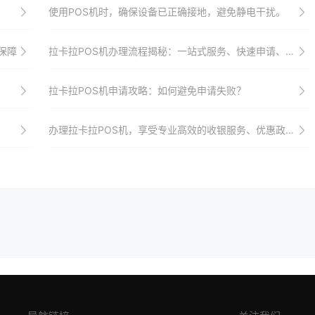
使用POS机时，确保设备已正确接地，避免静电干扰。
保障
拉卡拉POS机办理流程揭秘：一站式服务、快速申请、高效收银，助力商家实现数字化转型与升级
拉卡拉POS机申请攻略：如何避免申请失败？
办理拉卡拉POS机，享受专业高效的收银服务、优惠政策与全方位安全保障