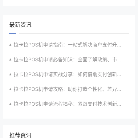
最新资讯
拉卡拉POS机申请指南：一站式解决商户支付升级、智能化与创新需求
拉卡拉POS机申请必备知识：全面了解政策、市场、技术与创新趋势
拉卡拉POS机申请实战分享：如何借助支付创新技术提升商户运营效益与效率
拉卡拉POS机申请攻略：助你打造个性化、差异化支付体验以提升竞争力
拉卡拉POS机申请流程揭秘：紧跟支付技术创新步伐，抢占市场先机
推荐资讯