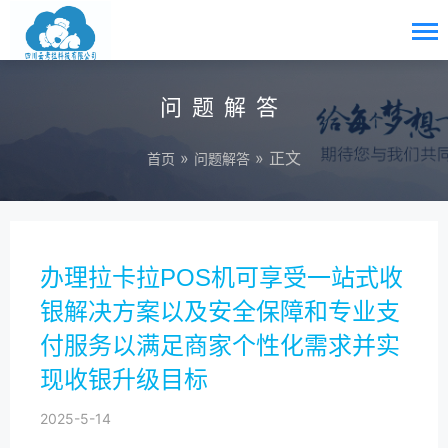
问题解答
»
» 正文
首页
问题解答
办理拉卡拉POS机可享受一站式收
银解决方案以及安全保障和专业支
付服务以满足商家个性化需求并实
现收银升级目标
2025-5-14