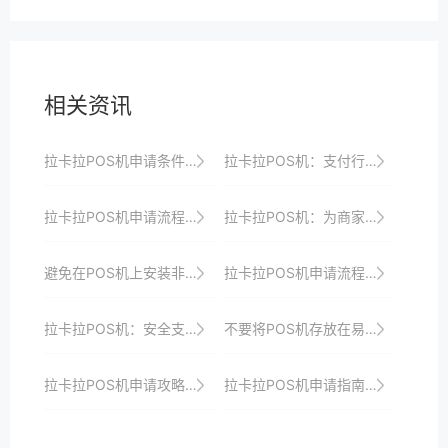
相关资讯
拉卡拉POS机申请条件及审核时间详解
拉卡拉POS机：支付行业的领军品牌
拉卡拉POS机申请流程：线下申请的详细步骤
拉卡拉POS机：为商家量身定制的支付神器
避免在POS机上安装非官方软件，以防病毒或恶意软件。
拉卡拉POS机申请流程及使用注意事项详解
拉卡拉POS机：安全支付，守护每一笔交易
不要将POS机存放在易燃、易爆物品附近。
拉卡拉POS机申请攻略：如何选择适合自己的机型？
拉卡拉POS机申请指南：一站式解决商户支付升级、智能化与创新需求