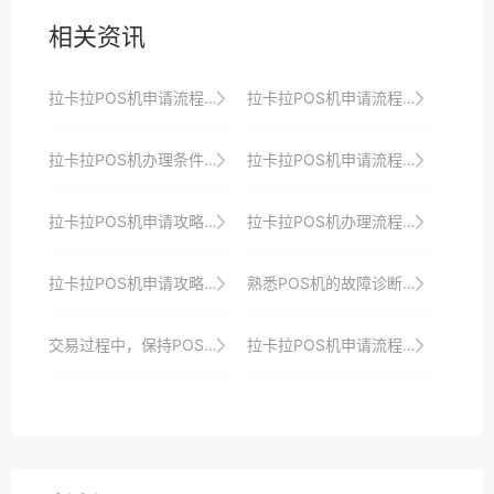
相关资讯
拉卡拉POS机申请流程：线上与线下对比分析
拉卡拉POS机申请流程及使用体验全解析
拉卡拉POS机办理条件与所需材料解析：一站式服务，助你快速接入支付市场
拉卡拉POS机申请流程：线下申请的详细步骤
拉卡拉POS机申请攻略：从入门到精通
拉卡拉POS机办理流程优化：更快更便捷地开启收银之旅以满足商家快速响应市场需求并实现数字化转型与升级目标以及提升顾客满意度
拉卡拉POS机申请攻略：商户必备知识汇总
熟悉POS机的故障诊断工具，以便快速定位问题。
交易过程中，保持POS机屏幕清洁，避免影响操作。
拉卡拉POS机申请流程及使用注意事项详解