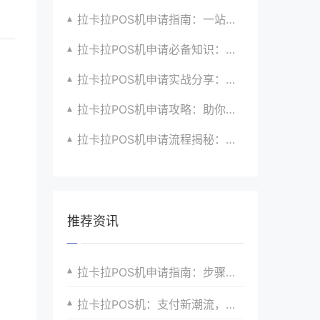
拉卡拉POS机申请指南：一站式解决商户支付升级、智能化与创新需求
拉卡拉POS机申请必备知识：全面了解政策、市场、技术与创新趋势
拉卡拉POS机申请实战分享：如何借助支付创新技术提升商户运营效益与效率
拉卡拉POS机申请攻略：助你打造个性化、差异化支付体验以提升竞争力
拉卡拉POS机申请流程揭秘：紧跟支付技术创新步伐，抢占市场先机
推荐资讯
拉卡拉POS机申请指南：步骤详解与常见问题解答
拉卡拉POS机：支付新潮流，引领未来