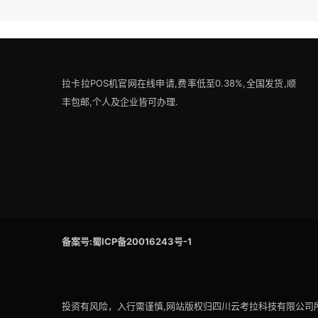
拉卡拉POS机官网在线申请,费率低至0.38%,全国发货,顺
丰包邮,个人及企业皆可办理.
备案号:蜀ICP备20016243号-1
投资有风险，入行需谨慎,网站版权归四川云考拉科技有限公司