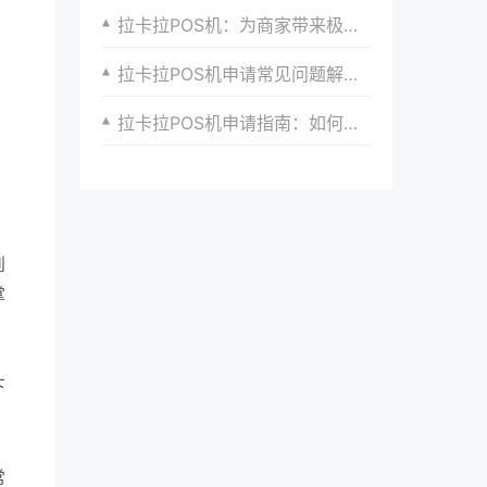
拉卡拉POS机：为商家带来极致的支付体验和服务
拉卡拉POS机申请常见问题解答：避免踩坑
拉卡拉POS机申请指南：如何选择适合自己的支付解决方案
到
掌
下
，
常