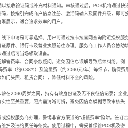
通以接收验证码或补充材料通知。审核通过后，POS机将通过快
维码，按指引完成商户信息注册、激活码输入及固件升级，即可
清晰展示，适合追求效率的用户。
，线下申请是可靠选择。用户可通过拉卡拉官网查询附近授权服
份证原件、银行卡及营业执照前往办理。服务商工作人员会协助
核通过后可当场领取设备。
场解答费率、合同条款疑问，避免因信息误解导致后续纠纷。例
费率（约0.38%）及流量费（约3060元/年）等细节，确保费
（如门头照、租赁合同），降低材料不全的风险。
龄在2060周岁之间，持有有效身份证及无不良征信记录；企业
真实性至关重要，照片需清晰可辨，避免因信息模糊导致审核失
或授权服务商办理，警惕非官方渠道的“超低费率”陷阱。签订
维护及违约责任等条款。使用过程中，需妥善保管POS机及密