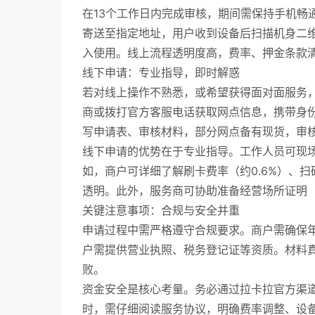
在13个工作日内完成审核，期间需保持手机畅
寄送至指定地址，用户收到设备后扫描机身二
入使用。线上流程透明度高，费率、押金条款
线下申请：专业指导，即时解惑
若对线上操作不熟悉，或希望获得面对面服务
商或拨打官方客服电话获取网点信息，携带身
写申请表、审核材料，部分网点备有现货，审
线下申请的优势在于专业指导。工作人员可现
如，商户可详细了解刷卡费率（约0.6%）、扫码
透明。此外，服务商可协助准备经营场所证明
关键注意事项：合规与安全并重
申请过程中需严格遵守合规要求。商户需确保年
户需提供营业执照、税务登记证等资质。材料
败。
资金安全是核心考量。务必通过拉卡拉官方渠道
时，需仔细阅读服务协议，明确费率调整、设备