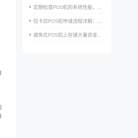
定期检查POS机的系统性能，确保流畅运行。
拉卡拉POS机申请流程详解：从资料准备到审核通过
避免在POS机上存储大量资金，以防被盗或损失。
接
，
刷
码