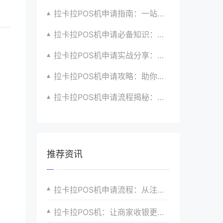
拉卡拉POS机申请指南：一站式解决商户支付升级、智能化与创新需求
拉卡拉POS机申请必备知识：全面了解政策、市场、技术与创新趋势
拉卡拉POS机申请实战分享：如何借助支付创新技术提升商户运营效益与效率
拉卡拉POS机申请攻略：助你打造个性化、差异化支付体验以提升竞争力
拉卡拉POS机申请流程揭秘：紧跟支付技术创新步伐，抢占市场先机
推荐资讯
拉卡拉POS机申请流程：从注册到激活的完整教程
拉卡拉POS机：让商家收银更智能、更高效