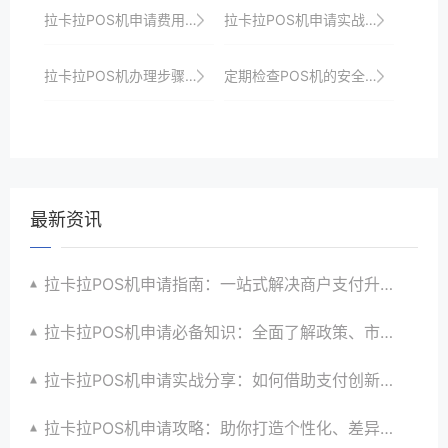
拉卡拉POS机申请费用及优惠政策全解析
拉卡拉POS机申请实战技巧：如何避免常见错误
拉卡拉POS机办理步骤与注意事项详解
定期检查POS机的安全设置，确保符合支付安全标准。
最新资讯
拉卡拉POS机申请指南：一站式解决商户支付升级、智能化与创新需求
拉卡拉POS机申请必备知识：全面了解政策、市场、技术与创新趋势
拉卡拉POS机申请实战分享：如何借助支付创新技术提升商户运营效益与效率
拉卡拉POS机申请攻略：助你打造个性化、差异化支付体验以提升竞争力