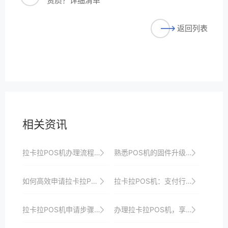
资质？详细清单
返回列表
相关资讯
拉卡拉POS机办理流程详解：轻松上手，收银无忧
熟悉POS机的固件升级流程，以便获取新功能。
如何高效申请拉卡拉POS机？专业指南来了
拉卡拉POS机：支付行业的领军品牌
拉卡拉POS机申请步骤：新手必看的操作指南
办理拉卡拉POS机，享受便捷高效的收银体验、一站式解决方案、优惠政策与全方位安全保障