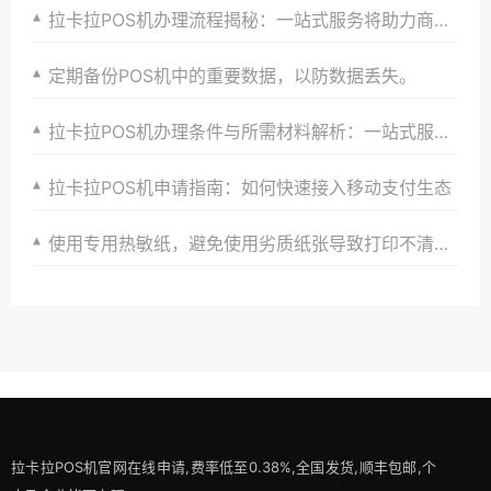
拉卡拉POS机办理流程揭秘：一站式服务将助力商家快速申请高效收银并实现数字化转型与升级目标以赢在起跑线
定期备份POS机中的重要数据，以防数据丢失。
拉卡拉POS机办理条件与所需材料解析：一站式服务将助你快速接入支付市场并享受优惠政策以及全方位安全保障和服务支持
拉卡拉POS机申请指南：如何快速接入移动支付生态
使用专用热敏纸，避免使用劣质纸张导致打印不清晰。
拉卡拉POS机官网在线申请,费率低至0.38%,全国发货,顺丰包邮,个