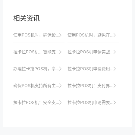
相关资讯
使用POS机时，确保设备已正确连接至稳定的电源。
使用POS机时，避免在雷电天气下操作，以防雷击。
拉卡拉POS机：智能支付，创造新商机
拉卡拉POS机申请实战分享：如何借助支付数据优化经营决策
办理拉卡拉POS机，享受便捷高效的收银体验、一站式解决方案、优惠政策与全方位安全保障
拉卡拉POS机申请费用及隐藏成本分析
确保POS机支持所有主流支付方式。
拉卡拉POS机：支付界的“智能专家”，助力商家赢在未来
拉卡拉POS机：安全支付，让生意无忧
拉卡拉POS机申请需要哪些材料？详细清单