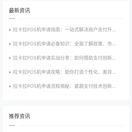
最新资讯
拉卡拉POS机申请指南：一站式解决商户支付升级、智能化与创新需求
拉卡拉POS机申请必备知识：全面了解政策、市场、技术与创新趋势
拉卡拉POS机申请实战分享：如何借助支付创新技术提升商户运营效益与效率
拉卡拉POS机申请攻略：助你打造个性化、差异化支付体验以提升竞争力
拉卡拉POS机申请流程揭秘：紧跟支付技术创新步伐，抢占市场先机
推荐资讯