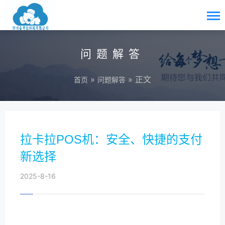
问题解答
»
» 正文
首页
问题解答
拉卡拉POS机：安全、快捷的支付
新选择
2025-8-16