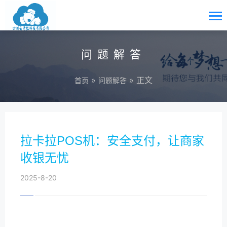
问题解答
»
» 正文
首页
问题解答
拉卡拉POS机：安全支付，让商家
收银无忧
2025-8-20