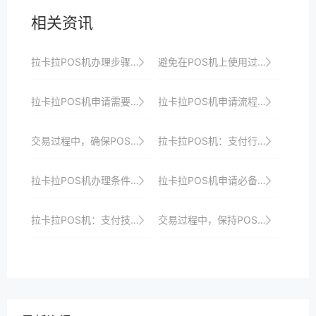
相关资讯
拉卡拉POS机办理步骤详解：轻松实现收银升级
避免在POS机上使用过于复杂的支付流程，影响客户体验。
拉卡拉POS机申请需要哪些材料？详细清单
拉卡拉POS机申请流程速览，助你抢占支付市场先机
交易过程中，确保POS机与支付网关的连接稳定。
拉卡拉POS机：支付行业的创新典范
拉卡拉POS机办理条件与所需材料解析：一站式服务，助你快速接入支付市场
拉卡拉POS机申请必备知识：了解这些技巧更省心省力
拉卡拉POS机：支付技术的新革命，引领行业发展
交易过程中，保持POS机屏幕清洁，避免影响操作。