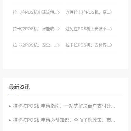
拉卡拉POS机申请流程：从提交到激活全攻略
办理拉卡拉POS机，享受专业高效的收银服务、优惠政策、全方位安全保障与一站式解决方案支持
拉卡拉POS机：智能收银，简化工作流程
避免在POS机上安装不必要的插件或扩展。
拉卡拉POS机：安全、快捷的支付新选择
拉卡拉POS机：支付界的“智能先锋”，引领行业发展
最新资讯
拉卡拉POS机申请指南：一站式解决商户支付升级、智能化与创新需求
拉卡拉POS机申请必备知识：全面了解政策、市场、技术与创新趋势