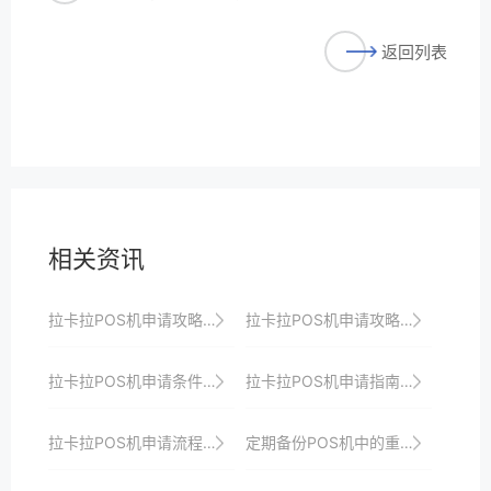
返回列表
相关资讯
拉卡拉POS机申请攻略：如何选择适合自己的机型？
拉卡拉POS机申请攻略：新手必看
拉卡拉POS机申请条件及审核时间详解
拉卡拉POS机申请指南：如何构建安全、高效的支付体系
拉卡拉POS机申请流程速览，助你抢占支付市场先机
定期备份POS机中的重要数据，以防数据丢失。