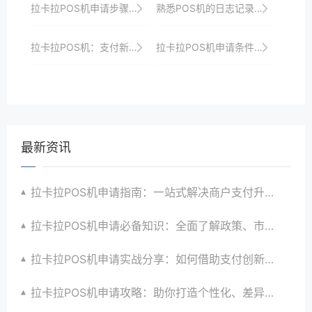
拉卡拉POS机申请步骤：新手必看的操作指南
熟悉POS机的日志记录功能，以便追踪交易历史。
拉卡拉POS机：支付新体验，轻松享受
拉卡拉POS机申请条件：企业用户需要注意什么？
最新资讯
拉卡拉POS机申请指南：一站式解决商户支付升级、智能化与创新需求
拉卡拉POS机申请必备知识：全面了解政策、市场、技术与创新趋势
拉卡拉POS机申请实战分享：如何借助支付创新技术提升商户运营效益与效率
拉卡拉POS机申请攻略：助你打造个性化、差异化支付体验以提升竞争力