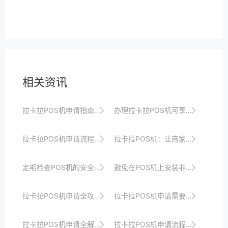
相关资讯
拉卡拉POS机申请指南：一站式服务详解
办理拉卡拉POS机可享受专业高效的收银服务、优惠政策以及全方位安全保障和服务支持以助力商家快速发展与成长壮大
拉卡拉POS机申请流程图解，一看就懂
拉卡拉POS机：让商家收银更智能、更安全、更便捷
定期检查POS机的安全补丁，确保系统安全。
避免在POS机上安装非官方软件，以防病毒或恶意软件。
拉卡拉POS机申请全攻略：从入门到精通的实战指南
拉卡拉POS机申请需要哪些材料？详细清单
拉卡拉POS机申请全解析：从申请到使用的深度剖析
拉卡拉POS机申请流程：线下申请的详细步骤