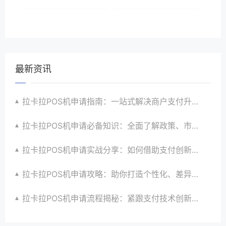
最新资讯
拉卡拉POS机申请指南：一站式解决商户支付升级、智能化与创新需求
拉卡拉POS机申请必备知识：全面了解政策、市场、技术与创新趋势
拉卡拉POS机申请实战分享：如何借助支付创新技术提升商户运营效益与效率
拉卡拉POS机申请攻略：助你打造个性化、差异化支付体验以提升竞争力
拉卡拉POS机申请流程揭秘：紧跟支付技术创新步伐，抢占市场先机