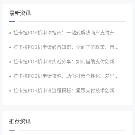
最新资讯
拉卡拉POS机申请指南：一站式解决商户支付升级、智能化与创新需求
拉卡拉POS机申请必备知识：全面了解政策、市场、技术与创新趋势
拉卡拉POS机申请实战分享：如何借助支付创新技术提升商户运营效益与效率
拉卡拉POS机申请攻略：助你打造个性化、差异化支付体验以提升竞争力
拉卡拉POS机申请流程揭秘：紧跟支付技术创新步伐，抢占市场先机
推荐资讯