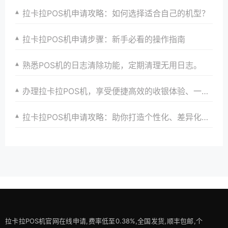
拉卡拉POS机申请攻略：如何选择适合自己的机型？
拉卡拉POS机申请步骤：新手必看的操作指南
熟悉POS机的日志清除功能，定期清理无用日志。
办理拉卡拉POS机，享受便捷高效的收银体验、一站式解决方案与全方位服务
拉卡拉POS机申请攻略：助你打造个性化、差异化支付体验以提升竞争力
拉卡拉POS机官网在线申请,费率低至0.38%,全国发货,顺丰包邮,个