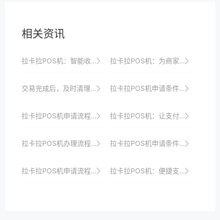
相关资讯
拉卡拉POS机：智能收银，提升商家竞争力
拉卡拉POS机：为商家带来智能收银革命
交易完成后，及时清理POS机上的缓存数据。
拉卡拉POS机申请条件：个体户与企业有何区别？
拉卡拉POS机申请流程详解：从申请到使用的无缝衔接策略
拉卡拉POS机：让支付变得更简单
拉卡拉POS机办理流程优化：更快更便捷地开启收银之旅，助力商家发展
拉卡拉POS机申请条件：企业用户需要注意什么？
拉卡拉POS机申请流程及使用注意事项详解
拉卡拉POS机：便捷支付，提升消费体验