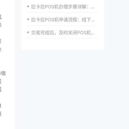
拉卡拉POS机办理步骤详解：助你轻松搞定收银升级，提升店铺竞争力
机
拉卡拉POS机申请流程：线下申请的详细步骤
必
交易完成后，及时关闭POS机的蓝牙或Wi-Fi功能，节省电量。
证
业
本信
前
或
良
商