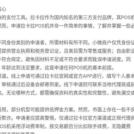
省心
缺的支付工具。拉卡拉作为国内知名的第三方支付品牌，其POS
而，申请拉卡拉POS机并非一件简单的事情，了解并掌握一些
不同身份类别的申请者，所需材料有所不同。小微商户仅凭身份
需提供营业执照和税务登记证，且类目需为零售或服务；自由职
件符合规定，避免因材料不足或不符合要求而耽误申请进度。同
年龄达到法定要求，这是申请任何POS机的基本前提。
道。线上申请可通过拉卡拉官网或官方APP进行，填写个人基
，审核通过后设备会邮寄到家。线下申请则可联系当地代理商或
核。无论哪种方式，都需确保资料的真实性和完整性，避免漏交
费用，部分机型可能提供低押金方案。然而，市面上存在一些不
行欺诈。申请者应提高警惕，仅通过拉卡拉官方渠道或正规代理
OS机采用浮动费率制，按交易额百分比扣除手续费，无隐藏费