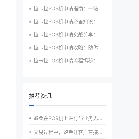
拉卡拉POS机申请指南：一站式解决商户支付升级、智能化与创新需求
拉卡拉POS机申请必备知识：全面了解政策、市场、技术与创新趋势
拉卡拉POS机申请实战分享：如何借助支付创新技术提升商户运营效益与效率
拉卡拉POS机申请攻略：助你打造个性化、差异化支付体验以提升竞争力
拉卡拉POS机申请流程揭秘：紧跟支付技术创新步伐，抢占市场先机
推荐资讯
避免在POS机上进行与业务无关的操作，以免影响性能。
交易过程中，避免让客户直接接触POS机内部组件。