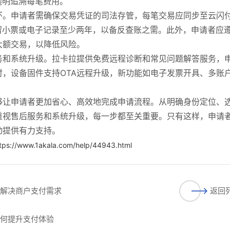
透明追溯每笔费用。
环。申请者需确保交易凭证的司法存管，每笔交易应同步至云闪
留小票或电子记录至少两年，以备反查账之需。此外，申请者应
大额交易，以降低风险。
务和系统升级。拉卡拉提供免费远程诊断和常见问题解答服务，
，设备固件支持OTA远程升级，新功能如电子发票开具、多账
够让申请者更加省心、高效地完成申请流程。从明确身份定位、
重视售后服务和系统升级，每一步都至关重要。只有这样，申请
动提供有力支持。
tps://www.1akala.com/help/44943.html
式解决商户支付需求
返回
如何提升支付体验