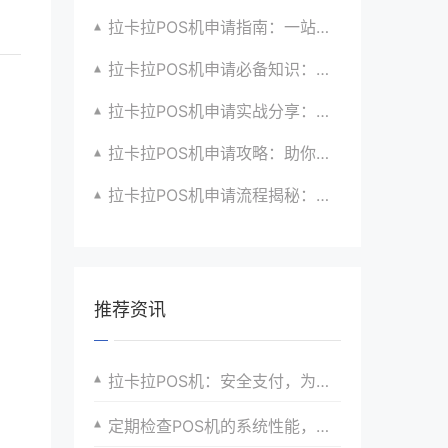
拉卡拉POS机申请指南：一站式解决商户支付升级、智能化与创新需求
拉卡拉POS机申请必备知识：全面了解政策、市场、技术与创新趋势
拉卡拉POS机申请实战分享：如何借助支付创新技术提升商户运营效益与效率
拉卡拉POS机申请攻略：助你打造个性化、差异化支付体验以提升竞争力
拉卡拉POS机申请流程揭秘：紧跟支付技术创新步伐，抢占市场先机
推荐资讯
拉卡拉POS机：安全支付，为商家保驾护航
定期检查POS机的系统性能，确保流畅运行。