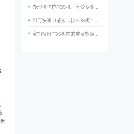
办理拉卡拉POS机，享受专业支付解决方案
如何快速申请拉卡拉POS机？完整流程分享
定期备份POS机中的重要数据，以防数据丢失。
流
。
同
信
核退