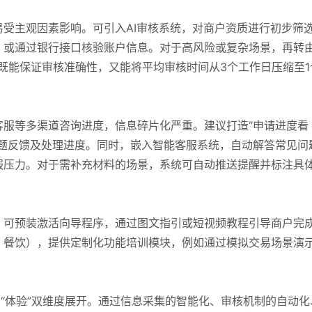
受主观因素影响。可引入AI审核系统，对商户资质进行初步筛
，或通过银行接口核验账户信息。对于高风险或复杂场景，再转
，既能保证审核准确性，又能将平均审核时间从3个工作日压缩至1
客服等多渠道咨询进度，信息碎片化严重。建议打造“申请进度看
问题反馈及处理进度。同时，嵌入智能客服系统，自动解答常见问
服压力。对于需补充材料的场景，系统可自动推送提醒并标注具
。可预装激活向导程序，通过图文指引或短视频教程引导商户完
、餐饮），提供定制化功能培训模块，例如通过模拟交易场景演
与“体验”双维度展开。通过信息采集的智能化、审核机制的自动化