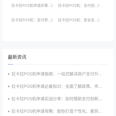
拉卡拉POS机申请步骤：新手必看的操作指南
拉卡拉POS机：支付创新，引领行业发展
拉卡拉POS机：支付界的“智能先锋”，引领行业发展
拉卡拉POS机：安全支付，让商家收银无忧
最新资讯
拉卡拉POS机申请指南：一站式解决商户支付升级、智能化与创新需求
拉卡拉POS机申请必备知识：全面了解政策、市场、技术与创新趋势
拉卡拉POS机申请实战分享：如何借助支付创新技术提升商户运营效益与效率
拉卡拉POS机申请攻略：助你打造个性化、差异化支付体验以提升竞争力