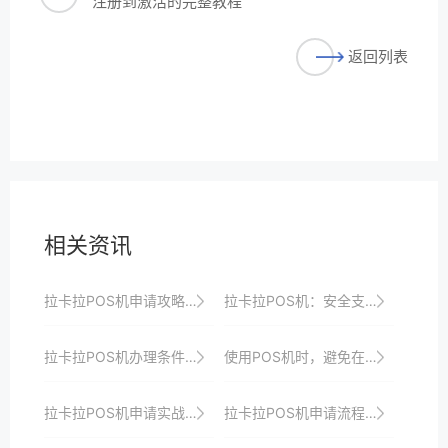
注册到激活的完整教程
返回列表
相关资讯
拉卡拉POS机申请攻略：如何选择适合自己的机型？
拉卡拉POS机：安全支付，守护每一笔交易
拉卡拉POS机办理条件与所需材料解析：一站式服务助你快速接入支付市场并享受优惠政策与全方位支持
使用POS机时，避免在雷电天气下操作，以防雷击。
拉卡拉POS机申请实战分享：经验与技巧
拉卡拉POS机申请流程：线上申请的优势