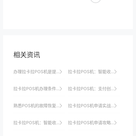
相关资讯
办理拉卡拉POS机是提升商家收银效率与品牌形象以及增强顾客忠诚度的最佳选择之一
拉卡拉POS机：智能收银，简化工作流程
拉卡拉POS机办理条件与所需材料一览
拉卡拉POS机：支付创新，引领支付新潮流
熟悉POS机的故障恢复流程。
拉卡拉POS机申请实战分享：如何借助支付创新技术提升商户运营效益与效率
拉卡拉POS机：智能收银，开启商家收银新时代
拉卡拉POS机申请攻略：新手必看