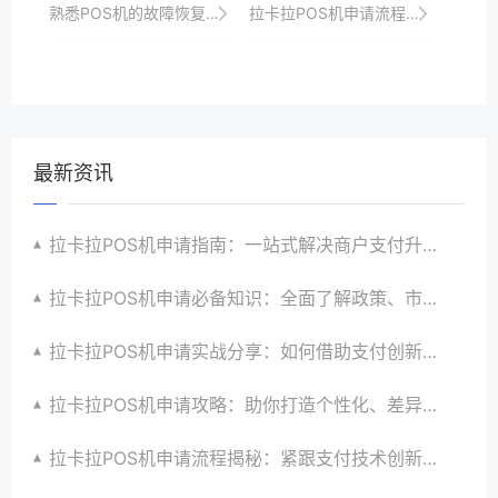
熟悉POS机的故障恢复流程。
拉卡拉POS机申请流程：线下申请的详细步骤
最新资讯
拉卡拉POS机申请指南：一站式解决商户支付升级、智能化与创新需求
拉卡拉POS机申请必备知识：全面了解政策、市场、技术与创新趋势
拉卡拉POS机申请实战分享：如何借助支付创新技术提升商户运营效益与效率
拉卡拉POS机申请攻略：助你打造个性化、差异化支付体验以提升竞争力
拉卡拉POS机申请流程揭秘：紧跟支付技术创新步伐，抢占市场先机