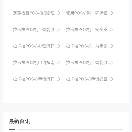
定期检查POS机的物理防护等级是否符合要求。
使用POS机时，确保设备已正确设置时区。
拉卡拉POS机：智能收银，提升商家经营效率
拉卡拉POS机：安全支付，让商家收银无忧
拉卡拉POS机办理流程解析：从申请到使用的无缝衔接
拉卡拉POS机：为商家打造的高效收银解决方案
拉卡拉POS机申请指南：一站式解决支付难题
拉卡拉POS机：智能收银，打造商家收银新标杆
拉卡拉POS机申请流程及使用注意事项详解
拉卡拉POS机申请必备知识：了解这些规则与技巧，助力支付升级
最新资讯