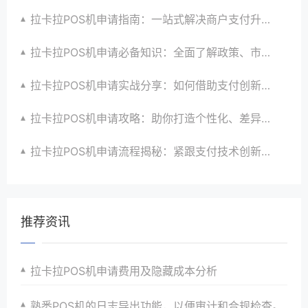
拉卡拉POS机申请指南：一站式解决商户支付升级、智能化与创新需求
拉卡拉POS机申请必备知识：全面了解政策、市场、技术与创新趋势
拉卡拉POS机申请实战分享：如何借助支付创新技术提升商户运营效益与效率
拉卡拉POS机申请攻略：助你打造个性化、差异化支付体验以提升竞争力
拉卡拉POS机申请流程揭秘：紧跟支付技术创新步伐，抢占市场先机
推荐资讯
拉卡拉POS机申请费用及隐藏成本分析
熟悉POS机的日志导出功能，以便审计和合规检查。