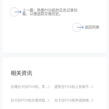
上一篇：熟悉POS机的日志记录功
能，以便追踪交易历史。
返回列表
相关资讯
办理拉卡拉POS机，享受一站式收银解决方案与安全保障
避免在POS机上安装不必要的插件或扩展。
拉卡拉POS机办理流程详解：轻松上手，收银无忧
拉卡拉POS机申请指南：如何快速接入移动支付生态