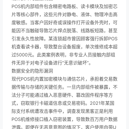
POS机内部组件包含精密电路板、读卡模块及加密芯
片等核心部件，这些元件对静电、液体、物理冲击高
度敏感。当客户因好奇或误操作打开设备外壳时，可
能因不当触碰导致芯片焊点脱落、线路板短路，甚至
引发永久性故障。某连锁超市曾因顾客强行拆卸POS
机查看读卡器，导致整台设备报废，单次维修成本超
过5000元。此类案例表明，非专业人员接触内部组
件无异于对电子设备进行“无意识破坏”。
数据安全的隐形漏洞
现代POS机内置加密模块与通信芯片，承担着交易数
据传输与存储的关键任务。一旦内部组件被暴露，不
法分子可能通过植入恶意硬件、篡改固件程序等方
式，窃取银行卡磁道信息或交易密码。2021年某国
际支付系统遭攻击事件中，调查发现黑客正是利用
POS机维修接口植入窃密装置，导致数百万用户数据
泄露。即便在无恶意意图的情况下，客户使用自带U