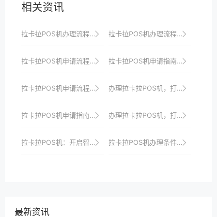
相关资讯
拉卡拉POS机办理流程优化：更快更便捷地开启收银之旅以满足商家快速响应市场需求并实现数字化转型与升级目标
拉卡拉POS机办理流程优化：更快更便捷地开启收银之旅，助力商家快速发展与成长壮大
拉卡拉POS机申请流程：线上申请的优势
拉卡拉POS机申请指南：如何选择最适合自己的支付方案
拉卡拉POS机申请流程优化策略分享，提升商户支付效率与体验
办理拉卡拉POS机，打造高效收银系统
拉卡拉POS机申请指南：如何借助支付技术实现商户数字化转型
办理拉卡拉POS机，打造智能化收银新时代
拉卡拉POS机：开启智慧支付的新时代
拉卡拉POS机办理条件与所需材料解析：一站式服务助你快速接入支付市场并享受优惠政策与全方位支持
最新资讯