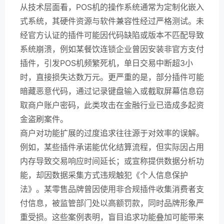
从技术层面看，POS机的操作系统通常为定制化嵌入
式系统，其硬件资源与软件兼容性经过严格测试。未
经官方认证的插件可能因代码缺陷或版本不匹配导致
系统崩溃，例如某餐饮连锁企业曾因安装非官方支付
插件，引发POS机频繁死机，单日交易中断超3小
时，直接损失达数万元。更严重的是，部分插件可能
暗藏恶意代码，通过记录键盘输入或截取屏幕信息窃
取商户账户密码，此类攻击在金融行业已造成多起资
金盗刷案件。
商户对功能扩展的过度追求往往源于对效率的误解。
例如，某些插件承诺能优化结算流程，但实际因占用
内存导致交易响应时间延长；或宣称提供数据分析功
能，却因数据采集方式违规触犯《个人信息保护
法》。某零售品牌曾因使用非合规插件收集消费者支
付信息，被监管部门处以高额罚款，同时品牌形象严
重受损。这些案例表明，盲目追求功能叠加可能带来