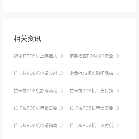
相关资讯
避免在POS机上存储大量个人数据，以防泄露。
定期检查POS机的安全设置，确保符合支付安全标准。
拉卡拉POS机申请实战：如何快速响应市场需求并实现支付升级
避免POS机长时间暴露在直射阳光下，以防屏幕老化。
拉卡拉POS机办理流程揭秘：一站式服务、快速申请、高效收银，助力商家实现数字化转型与升级
拉卡拉POS机：支付技术的新革命，引领行业发展
拉卡拉POS机申请需要哪些材料？一文搞定
拉卡拉POS机申请需要哪些材料？一文搞定
拉卡拉POS机申请指南：如何选择合适的机型与套餐
拉卡拉POS机：支付创新，助力商家实现数字化转型