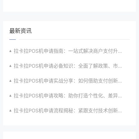
最新资讯
拉卡拉POS机申请指南：一站式解决商户支付升级、智能化与创新需求
拉卡拉POS机申请必备知识：全面了解政策、市场、技术与创新趋势
拉卡拉POS机申请实战分享：如何借助支付创新技术提升商户运营效益与效率
拉卡拉POS机申请攻略：助你打造个性化、差异化支付体验以提升竞争力
拉卡拉POS机申请流程揭秘：紧跟支付技术创新步伐，抢占市场先机