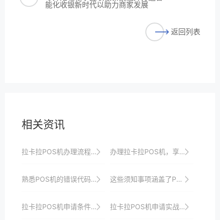
能化收银新时代以助力商家发展
返回列表
相关资讯
拉卡拉POS机办理流程优化：更快更便捷地开启收银之旅以满足商家快速响应市场需求并实现数字化转型与升级目标以及提升顾客满意度
办理拉卡拉POS机，享受一站式收银解决方案、安全保障、专业支付服务与全方位支持
熟悉POS机的错误代码及其解决方法。
这些须知事项涵盖了POS机的日常使用、安全管理、性能优化、故障排查等多个方面，旨在帮助用户全面了解和高效使用拉卡拉POS机。
拉卡拉POS机申请条件及审核时间详解
拉卡拉POS机申请实战：如何高效完成申请流程