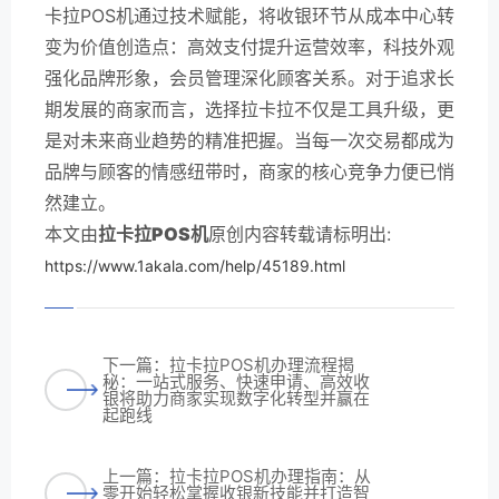
卡拉POS机通过技术赋能，将收银环节从成本中心转
变为价值创造点：高效支付提升运营效率，科技外观
强化品牌形象，会员管理深化顾客关系。对于追求长
期发展的商家而言，选择拉卡拉不仅是工具升级，更
是对未来商业趋势的精准把握。当每一次交易都成为
品牌与顾客的情感纽带时，商家的核心竞争力便已悄
然建立。
本文由
拉卡拉POS机
原创内容转载请标明出:
https://www.1akala.com/help/45189.html
下一篇：拉卡拉POS机办理流程揭
秘：一站式服务、快速申请、高效收
银将助力商家实现数字化转型并赢在
起跑线
上一篇：拉卡拉POS机办理指南：从
零开始轻松掌握收银新技能并打造智