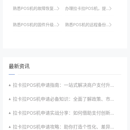
熟悉POS机的故障恢复流程。
办理拉卡拉POS机，提升店铺竞争力与顾客忠诚度
熟悉POS机的固件升级流程，以便获取新功能。
熟悉POS机的远程备份功能，以防数据丢失。
最新资讯
拉卡拉POS机申请指南：一站式解决商户支付升级、智能化与创新需求
拉卡拉POS机申请必备知识：全面了解政策、市场、技术与创新趋势
拉卡拉POS机申请实战分享：如何借助支付创新技术提升商户运营效益与效率
拉卡拉POS机申请攻略：助你打造个性化、差异化支付体验以提升竞争力