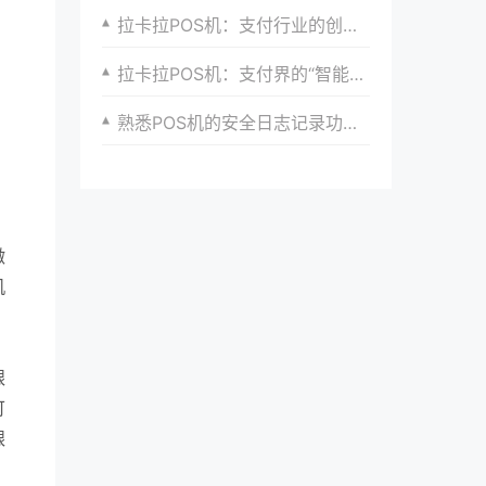
拉卡拉POS机：支付行业的创新力量
拉卡拉POS机：支付界的“智能专家”
熟悉POS机的安全日志记录功能，以便追踪异常行为。
微
机
银
可
银