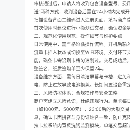
审核通过后，申请人将收到包含设备型号、费用
送”两种方式，收到设备后需在24小时内完成
扫描设备背面二维码进入注册页面，填写商户
首次使用时建议进行小额测试交易，确认资金
二、规范化使用规范：操作细节与维护要点
日常使用中，需严格遵循操作流程。开机后输入操
流量卡插入状态或切换至WiFi环境。支付环
能，磁条卡需沿刷卡槽匀速划过。交易成功后
整签名，纸质签购单至少保留2年。
设备维护方面，需每日清洁屏幕与卡槽，避免积
电，防止过放导致电池损耗。长期闲置设备需
三、风险防控体系：合规操作与安全策略
商户需建立风险意识，杜绝违规行为。单卡每
（如1000元、5000元），23:00后的大
息，确认卡面拼音与身份证姓名一致，防止克
拉卡拉系统内置反洗钱监测模块，单笔交易超过