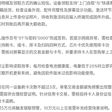
明细及领取方式的确认短信。设备领取支持“上门自取”与“快递
开箱验货，检查设备外观、配件完整性及屏幕显示功能。激活环节
信息并上传身份证照片，待收到激活码后输入终端完成固件升级
实时到账后再开展大额收款。
作员号“01”与密码“0000”完成签到，若提示网络异常，需检
节支持刷卡、插卡、挥卡及扫码四种方式，芯片卡优先使用挥卡功
，需核对屏幕显示的交易金额与卡号，并要求持卡人在签购单上
尘影响读取效率；每月检查电池健康度，电量低于20%时立即
定期开机更新系统，避免因软件版本过低影响功能使用。
日在同一设备刷卡次数不超过3次，单笔交易金额避免频繁出现整
额交易需提供合理经营证明。针对信用卡交易，需核验持卡人身份证信
隆卡盗刷。
5万元将触发银联预警，10万元以上交易需补充经营场景说明