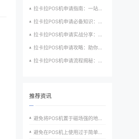
拉卡拉POS机申请指南：一站式解决商户支付升级、智能化与创新需求
拉卡拉POS机申请必备知识：全面了解政策、市场、技术与创新趋势
拉卡拉POS机申请实战分享：如何借助支付创新技术提升商户运营效益与效率
拉卡拉POS机申请攻略：助你打造个性化、差异化支付体验以提升竞争力
拉卡拉POS机申请流程揭秘：紧跟支付技术创新步伐，抢占市场先机
推荐资讯
避免将POS机置于磁场强的地方，以免影响内部组件。
避免在POS机上使用过于简单的用户名或密码。