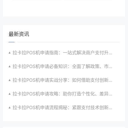
最新资讯
拉卡拉POS机申请指南：一站式解决商户支付升级、智能化与创新需求
拉卡拉POS机申请必备知识：全面了解政策、市场、技术与创新趋势
拉卡拉POS机申请实战分享：如何借助支付创新技术提升商户运营效益与效率
拉卡拉POS机申请攻略：助你打造个性化、差异化支付体验以提升竞争力
拉卡拉POS机申请流程揭秘：紧跟支付技术创新步伐，抢占市场先机