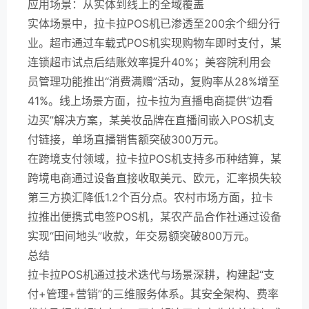
应用场景：从实体到线上的全域覆盖
实体场景中，拉卡拉POS机已渗透至200余个细分行
业。超市通过车载式POS机实现购物车即时支付，某
连锁超市试点后结账效率提升40%；美容院利用会
员管理功能推出“消费满赠”活动，复购率从28%增至
41%。线上场景方面，拉卡拉为直播电商提供“边看
边买”解决方案，某美妆品牌在直播间嵌入POS机支
付链接，单场直播销售额突破300万元。
在跨境支付领域，拉卡拉POS机支持多币种结算，某
跨境电商通过设备直接收取美元、欧元，汇率损失较
第三方换汇降低1.2个百分点。农村市场方面，拉卡
拉推出便携式电签POS机，某农产品合作社通过设备
实现“田间地头”收款，年交易额突破800万元。
总结
拉卡拉POS机通过技术迭代与场景深耕，构建起“支
付+管理+营销”的三维服务体系。其安全架构、费率