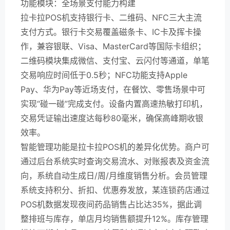
功能模块：全场景支付能力构建
拉卡拉POS机支持银行卡、二维码、NFC三大主流
支付方式。银行卡交易覆盖磁条卡、IC卡及挥卡操
作，兼容银联、Visa、MasterCard等国际卡组织；
二维码模块集成微信、支付宝、云闪付等通道，单笔
交易响应时间低于0.5秒；NFC功能支持Apple
Pay、华为Pay等近场支付，在餐饮、零售场景中可
实现“碰一碰”完成支付。设备内置高速热敏打印机，
交易凭证输出速度达每秒80毫米，确保高峰期收银
效率。
智能管理功能是拉卡拉POS机的差异化优势。商户可
通过后台系统实时查询交易流水、对账报表及资金流
向，系统自动生成日/周/月维度销售分析。会员管理
系统支持积分、折扣、优惠券发放，某连锁药店通过
POS机数据发现夜间药品销售占比达35%，据此调
整排班与库存，单店月均销售额提升12%。库存管理