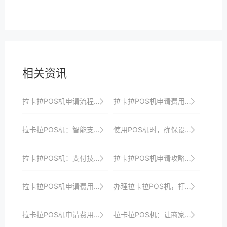
相关资讯
拉卡拉POS机申请流程：从注册到使用的完整教程
拉卡拉POS机申请费用及隐藏成本分析
拉卡拉POS机：智能支付，创造无限可能
使用POS机时，确保设备已正确设置时区。
拉卡拉POS机：支付技术的新篇章
拉卡拉POS机申请攻略：如何避免申请失败？
拉卡拉POS机申请费用及隐藏陷阱揭秘
办理拉卡拉POS机，打造智能化收银新时代
拉卡拉POS机申请费用及优惠政策全解析
拉卡拉POS机：让商家收银更智能、更高效