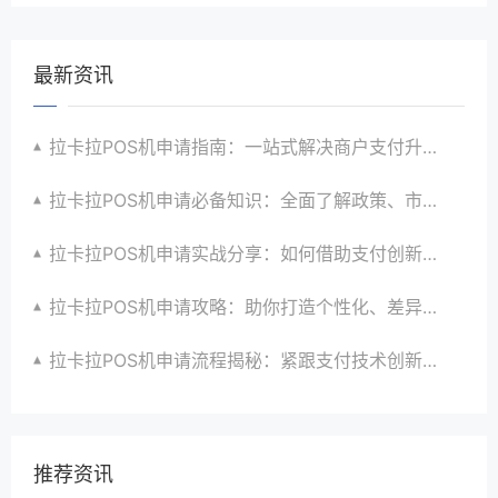
最新资讯
拉卡拉POS机申请指南：一站式解决商户支付升级、智能化与创新需求
拉卡拉POS机申请必备知识：全面了解政策、市场、技术与创新趋势
拉卡拉POS机申请实战分享：如何借助支付创新技术提升商户运营效益与效率
拉卡拉POS机申请攻略：助你打造个性化、差异化支付体验以提升竞争力
拉卡拉POS机申请流程揭秘：紧跟支付技术创新步伐，抢占市场先机
推荐资讯