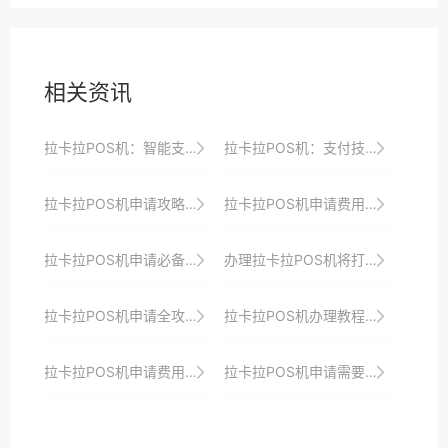
相关资讯
拉卡拉POS机：智能支付，引领未来
拉卡拉POS机：支付技术的新革命，引领行业发展
拉卡拉POS机申请攻略：助你打造高效支付体系
拉卡拉POS机申请费用及隐藏成本分析
拉卡拉POS机申请必备条件：全面了解政策、市场与技术需求
办理拉卡拉POS机将打造智能便捷安全的收银系统以满足商家多样化需求并引领行业发展方向以及提升品牌形象与顾客忠诚度
拉卡拉POS机申请全攻略：从申请到使用的全方位指导
拉卡拉POS机办理教程：轻松几步开启收银新时代大门，助力商家实现收银升级、转型与增长
拉卡拉POS机申请费用及优惠政策对比
拉卡拉POS机申请需要哪些材料？详细清单