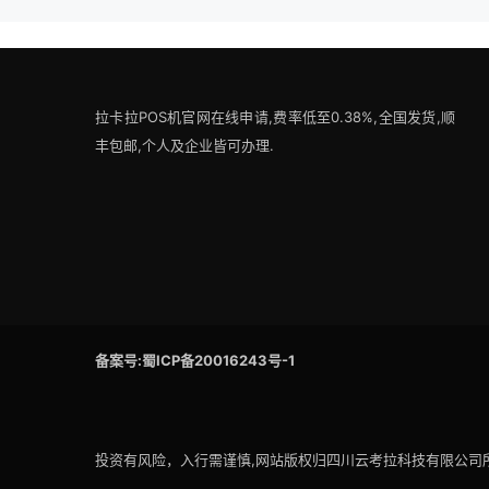
拉卡拉POS机官网在线申请,费率低至0.38%,全国发货,顺
丰包邮,个人及企业皆可办理.
备案号:蜀ICP备20016243号-1
投资有风险，入行需谨慎,网站版权归四川云考拉科技有限公司