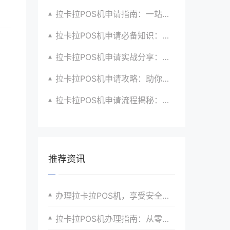
拉卡拉POS机申请指南：一站式解决商户支付升级、智能化与创新需求
拉卡拉POS机申请必备知识：全面了解政策、市场、技术与创新趋势
拉卡拉POS机申请实战分享：如何借助支付创新技术提升商户运营效益与效率
拉卡拉POS机申请攻略：助你打造个性化、差异化支付体验以提升竞争力
拉卡拉POS机申请流程揭秘：紧跟支付技术创新步伐，抢占市场先机
推荐资讯
办理拉卡拉POS机，享受安全便捷的支付服务
拉卡拉POS机办理指南：从零开始，轻松掌握收银新技能，实现收银升级与转型