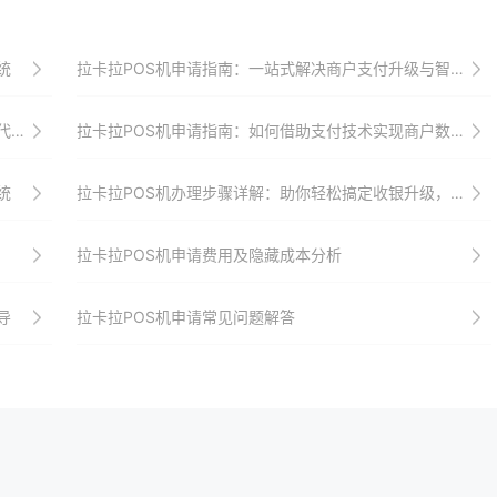
统
拉卡拉POS机申请指南：一站式解决商户支付升级与智能化需求
目标
拉卡拉POS机申请指南：如何借助支付技术实现商户数字化转型
统
拉卡拉POS机办理步骤详解：助你轻松搞定收银升级，提升店铺竞争力与顾客忠诚度
拉卡拉POS机申请费用及隐藏成本分析
导
拉卡拉POS机申请常见问题解答