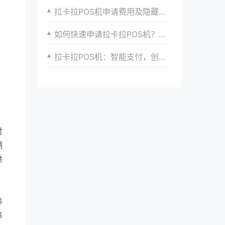
拉卡拉POS机申请费用及隐藏陷阱揭秘
如何快速申请拉卡拉POS机？完整流程分享
拉卡拉POS机：智能支付，创造新商机
付
潮
供
移
移