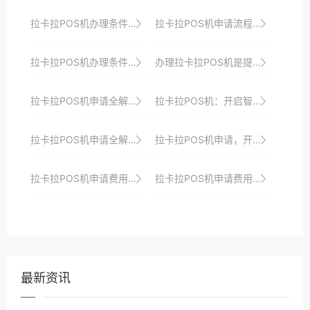
拉卡拉POS机办理条件与所需材料一览
拉卡拉POS机申请流程优化，助力商户快速上线
拉卡拉POS机办理条件与所需材料解析：一站式服务将助你快速接入支付市场并享受优惠政策以及全方位安全保障和服务支持
办理拉卡拉POS机是提升商家收银效率、品牌形象与顾客忠诚度的明智之选
拉卡拉POS机申请全解析：从申请到使用的全方位剖析与指导
拉卡拉POS机：开启智慧支付的新时代
拉卡拉POS机申请全解析：让你的生意更顺畅
拉卡拉POS机申请，开启商户支付新篇章
拉卡拉POS机申请费用及优惠政策全攻略
拉卡拉POS机申请费用及优惠政策全解析
最新资讯