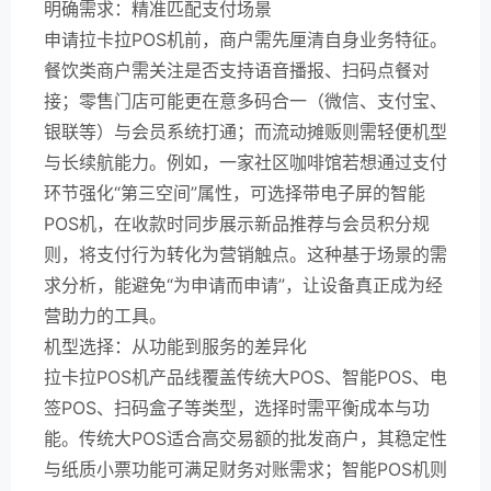
明确需求：精准匹配支付场景
申请拉卡拉POS机前，商户需先厘清自身业务特征。
餐饮类商户需关注是否支持语音播报、扫码点餐对
接；零售门店可能更在意多码合一（微信、支付宝、
银联等）与会员系统打通；而流动摊贩则需轻便机型
与长续航能力。例如，一家社区咖啡馆若想通过支付
环节强化“第三空间”属性，可选择带电子屏的智能
POS机，在收款时同步展示新品推荐与会员积分规
则，将支付行为转化为营销触点。这种基于场景的需
求分析，能避免“为申请而申请”，让设备真正成为经
营助力的工具。
机型选择：从功能到服务的差异化
拉卡拉POS机产品线覆盖传统大POS、智能POS、电
签POS、扫码盒子等类型，选择时需平衡成本与功
能。传统大POS适合高交易额的批发商户，其稳定性
与纸质小票功能可满足财务对账需求；智能POS机则