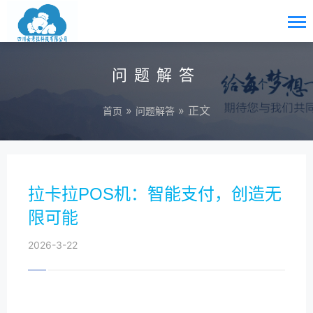
问题解答
»
» 正文
首页
问题解答
拉卡拉POS机：智能支付，创造无
限可能
2026-3-22