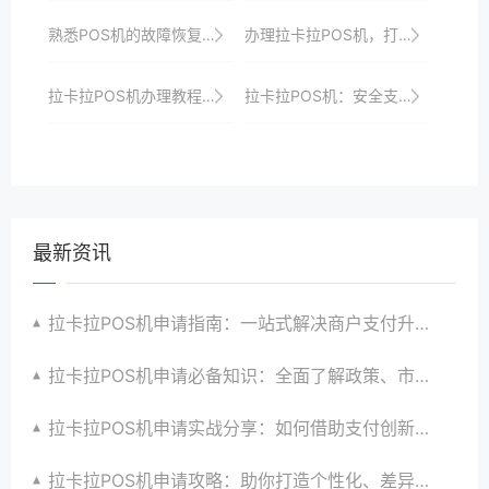
熟悉POS机的故障恢复流程。
办理拉卡拉POS机，打造智能收银新时代，引领支付潮流
拉卡拉POS机办理教程：轻松几步，收银升级无忧，助力商家成长
拉卡拉POS机：安全支付，让生意无忧
最新资讯
拉卡拉POS机申请指南：一站式解决商户支付升级、智能化与创新需求
拉卡拉POS机申请必备知识：全面了解政策、市场、技术与创新趋势
拉卡拉POS机申请实战分享：如何借助支付创新技术提升商户运营效益与效率
拉卡拉POS机申请攻略：助你打造个性化、差异化支付体验以提升竞争力