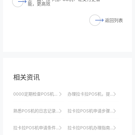
能，更高效
返回列表
相关资讯
0000定期检查POS机的物理锁具是否有效。
办理拉卡拉POS机，提升商家收银效率与品牌形象，开启线上线下融合收银新时代
熟悉POS机的日志记录功能，以便追踪交易历史。
拉卡拉POS机申请步骤：新手必看的操作指南
拉卡拉POS机申请条件：企业用户需要注意什么？
拉卡拉POS机办理指南：从零开始轻松掌握收银新技能并打造智能化收银新时代以助力商家发展