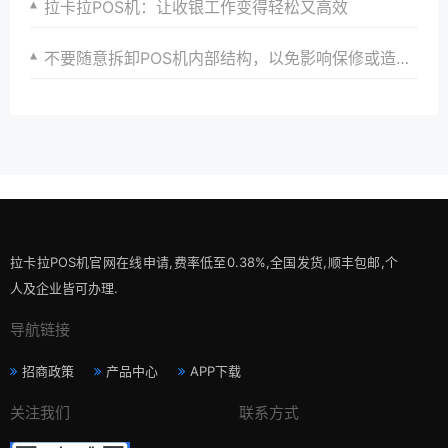
拉卡拉POS机：让收银工作变得轻松又高效
不要随意拆卸POS机内部结构，以免影响保修或造成损坏。
拉卡拉POS机官网在线申请,费率低至0.38%,全国发货,顺丰包邮,个
人及企业皆可办理.
导航链接
招商政策
产品中心
APP下载
关注我们
联系方式