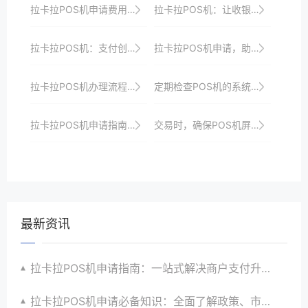
拉卡拉POS机申请费用及优惠政策对比
拉卡拉POS机：让收银工作变得更智能、更高效
拉卡拉POS机：支付创新，助力商家实现数字化转型
拉卡拉POS机申请，助力商户数字化转型
拉卡拉POS机办理流程揭秘：一站式服务将助力商家快速申请高效收银并实现数字化转型与升级目标以赢在起跑线
定期检查POS机的系统日志，以便发现潜在问题。
拉卡拉POS机申请指南：一站式解决商户支付升级与智能化需求
交易时，确保POS机屏幕清晰可读，避免操作失误。
最新资讯
拉卡拉POS机申请指南：一站式解决商户支付升级、智能化与创新需求
拉卡拉POS机申请必备知识：全面了解政策、市场、技术与创新趋势