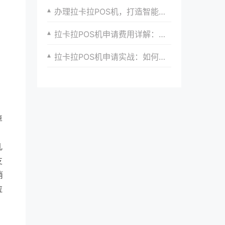
办理拉卡拉POS机，打造智能收银新时代，引领支付潮流
拉卡拉POS机申请费用详解：隐藏成本大揭秘
拉卡拉POS机申请实战：如何紧跟支付行业趋势，实现快速响应与升级
卓
几
支
消
拉