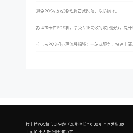
避免POS机遭受物理撞击或跌落，以防损坏。
办理拉卡拉POS机，享受专业高效的收银服务，提升顾客满意度与忠诚
拉卡拉POS机办理流程揭秘：一站式服务、快速申请、高效收银，助力商家实现数字化转型与
拉卡拉POS机官网在线申请,费率低至0.38%,全国发货,顺
丰包邮,个人及企业皆可办理.