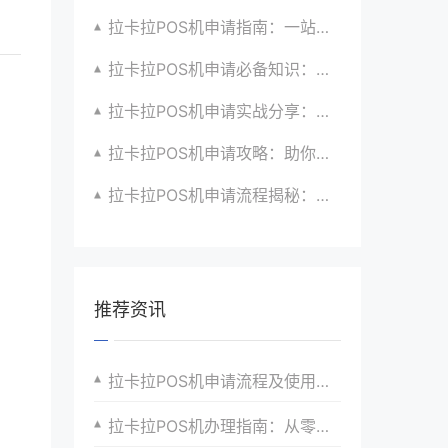
拉卡拉POS机申请指南：一站式解决商户支付升级、智能化与创新需求
拉卡拉POS机申请必备知识：全面了解政策、市场、技术与创新趋势
拉卡拉POS机申请实战分享：如何借助支付创新技术提升商户运营效益与效率
拉卡拉POS机申请攻略：助你打造个性化、差异化支付体验以提升竞争力
拉卡拉POS机申请流程揭秘：紧跟支付技术创新步伐，抢占市场先机
推荐资讯
拉卡拉POS机申请流程及使用体验全解析
拉卡拉POS机办理指南：从零开始，轻松掌握收银新技能，实现收银升级与转型