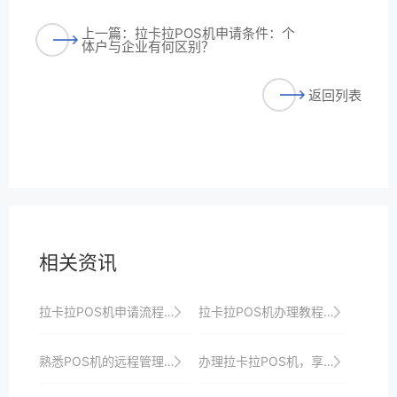
上一篇：拉卡拉POS机申请条件：个
体户与企业有何区别？
返回列表
相关资讯
拉卡拉POS机申请流程优化实践，提升用户体验是关键
拉卡拉POS机办理教程：轻松几步，收银无忧
熟悉POS机的远程管理功能，以便远程监控和维护。
办理拉卡拉POS机，享受专业高效的收银服务、优惠政策与全方位安全保障