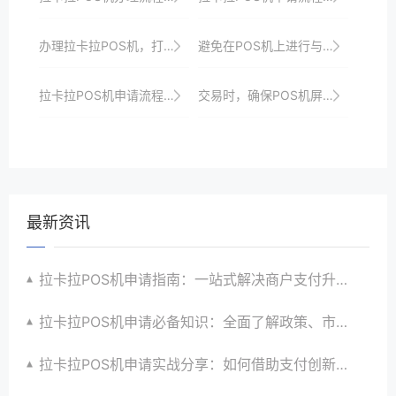
办理拉卡拉POS机，打造高效便捷的收银系统，提升商家收银效率与顾客满意度
避免在POS机上进行与业务无关的操作，以免影响性能。
拉卡拉POS机申请流程及使用体验分享
交易时，确保POS机屏幕清晰可读，避免操作失误。
最新资讯
拉卡拉POS机申请指南：一站式解决商户支付升级、智能化与创新需求
拉卡拉POS机申请必备知识：全面了解政策、市场、技术与创新趋势
拉卡拉POS机申请实战分享：如何借助支付创新技术提升商户运营效益与效率