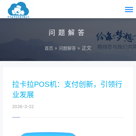
问题解答
»
» 正文
首页
问题解答
拉卡拉POS机：支付创新，引领行
业发展
2026-3-22