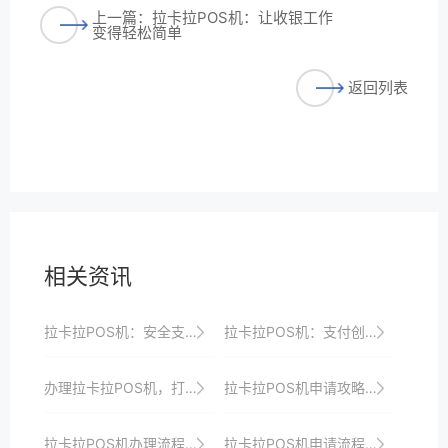
上一篇：拉卡拉POS机：让收银工作
变得轻松简单
返回列表
相关资讯
拉卡拉POS机：安全支付，守护商家利益
拉卡拉POS机：支付创新，引领行业发展
办理拉卡拉POS机，打造高效便捷安全的收银系统，提升商家收银效率、品牌形象与顾客支付体验
拉卡拉POS机申请攻略：如何选择适合自己的机型？
拉卡拉POS机办理流程揭秘：一站式服务、快速申请、高效收银，助力商家实现数字化转型与升级
拉卡拉POS机申请流程优化策略分享，提升商户支付效率与体验