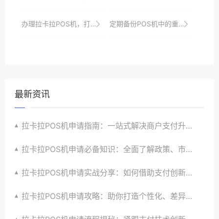
办理拉卡拉POS机，打造智能便捷安全的收银系统，引领支付行业创新与发展潮流
定期备份POS机中的重要数据，以防数据丢失。
最新资讯
拉卡拉POS机申请指南：一站式解决商户支付升级、智能化与创新需求
拉卡拉POS机申请必备知识：全面了解政策、市场、技术与创新趋势
拉卡拉POS机申请实战分享：如何借助支付创新技术提升商户运营效益与效率
拉卡拉POS机申请攻略：助你打造个性化、差异化支付体验以提升竞争力