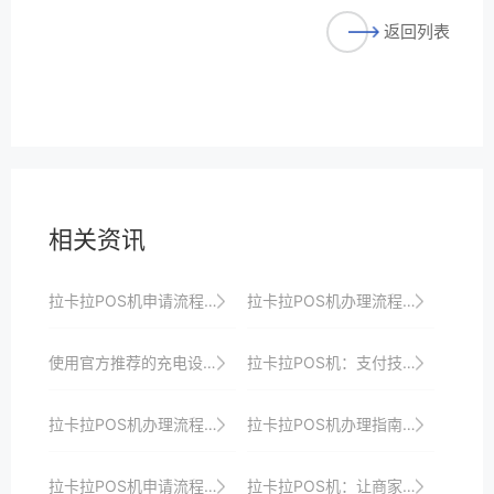
返回列表
相关资讯
拉卡拉POS机申请流程及注意事项
拉卡拉POS机办理流程优化：更快更便捷地开启收银之旅，助力商家发展
使用官方推荐的充电设备，避免使用非原装充电器。
拉卡拉POS机：支付技术的新篇章，引领未来
拉卡拉POS机办理流程揭秘：一站式服务将助力商家快速申请高效收银并实现数字化转型与升级目标以赢在起跑线
拉卡拉POS机办理指南：从零开始，轻松掌握收银新技能，实现收银升级与转型
拉卡拉POS机申请流程图解，一看就懂
拉卡拉POS机：让商家收银更智能、更安全、更便捷