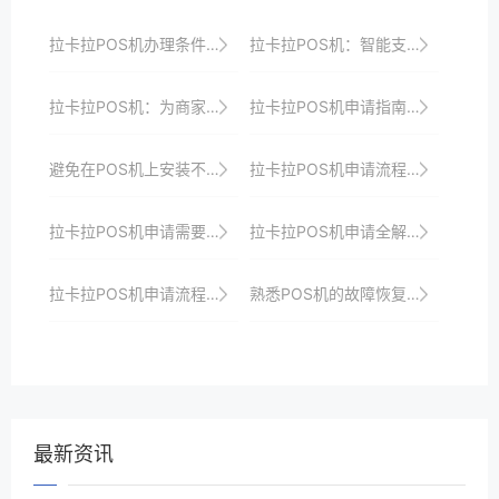
拉卡拉POS机办理条件与优惠政策解析：助力商家快速接入支付市场
拉卡拉POS机：智能支付，创造无限可能
拉卡拉POS机：为商家带来极致的支付便捷和高效
拉卡拉POS机申请指南：从申请到使用的全周期管理
避免在POS机上安装不必要的插件或扩展。
拉卡拉POS机申请流程：线上申请的优势
拉卡拉POS机申请需要哪些材料？一文搞定
拉卡拉POS机申请全解析：从申请到使用的深度剖析
拉卡拉POS机申请流程及使用注意事项
熟悉POS机的故障恢复流程。
最新资讯