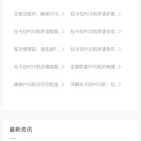
交易过程中，确保POS机屏幕显示的信息准确无误。
拉卡拉POS机申请步骤：新手必看的操作指南
拉卡拉POS机申请指南：轻松接入移动支付
拉卡拉POS机申请全攻略：从申请到使用的全方位指导
首次使用前，请完成POS机的初始化设置。
拉卡拉POS机申请条件：企业用户需要注意什么？
拉卡拉POS机办理指南：从零到一，轻松掌握收银新技能
定期检查POS机的物理接口是否松动或损坏。
确保POS机与打印机连接正常，避免打印错误。
详解拉卡拉POS机：功能、优势与应用场景
最新资讯