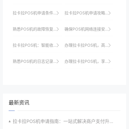
拉卡拉POS机申请条件：个体户与企业有何区别？
拉卡拉POS机申请攻略：如何选择适合自己的机型？
熟悉POS机的故障恢复流程。
确保POS机网络连接安全，避免公共Wi-Fi带来的风险。
拉卡拉POS机：智能收银，提升商家经营效率
办理拉卡拉POS机，高效收银系统轻松拥有
熟悉POS机的日志记录功能，以便追踪交易历史。
办理拉卡拉POS机，享受安全便捷的支付服务
最新资讯
拉卡拉POS机申请指南：一站式解决商户支付升级、智能化与创新需求