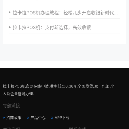
拉卡拉POS机办理教程：轻松几步开启收银新时代大门，助力商家实现收银升级与转型
拉卡拉POS机：支付新选择，高效收银
拉卡拉POS机官网在线申请,费率低至0.38%,全国发货,顺丰包邮,个
人及企业皆可办理.
导航链接
招商政策
产品中心
APP下载