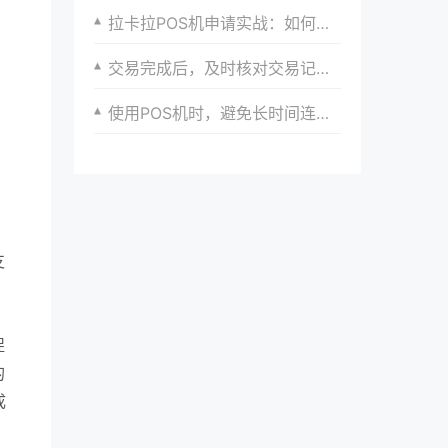
拉卡拉POS机申请实战：如何高效完成申请流程
交易完成后，及时核对交易记录，确保无误。
使用POS机时，避免长时间连续操作，以防过热。
支
捉
的
成