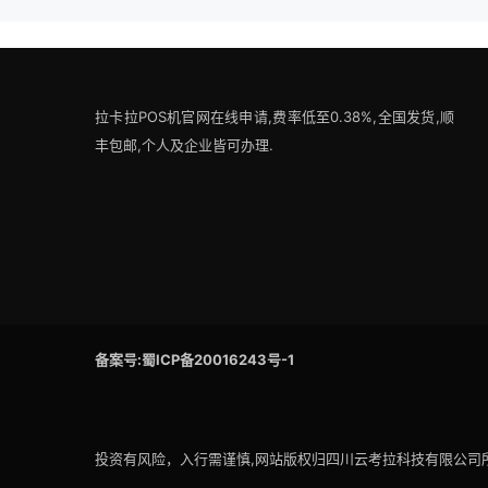
拉卡拉POS机官网在线申请,费率低至0.38%,全国发货,顺
丰包邮,个人及企业皆可办理.
备案号:蜀ICP备20016243号-1
投资有风险，入行需谨慎,网站版权归四川云考拉科技有限公司