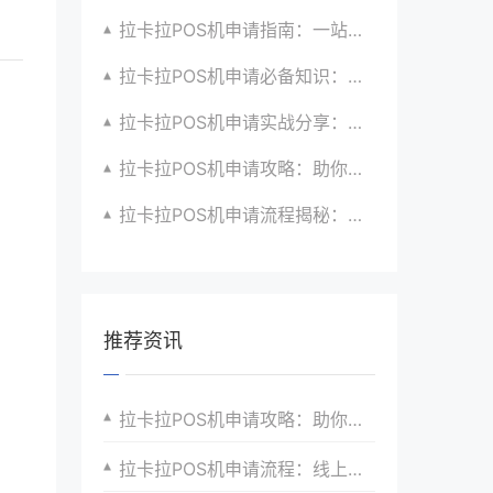
拉卡拉POS机申请指南：一站式解决商户支付升级、智能化与创新需求
拉卡拉POS机申请必备知识：全面了解政策、市场、技术与创新趋势
拉卡拉POS机申请实战分享：如何借助支付创新技术提升商户运营效益与效率
拉卡拉POS机申请攻略：助你打造个性化、差异化支付体验以提升竞争力
拉卡拉POS机申请流程揭秘：紧跟支付技术创新步伐，抢占市场先机
推荐资讯
拉卡拉POS机申请攻略：助你打造高效支付体系
拉卡拉POS机申请流程：线上申请的优势