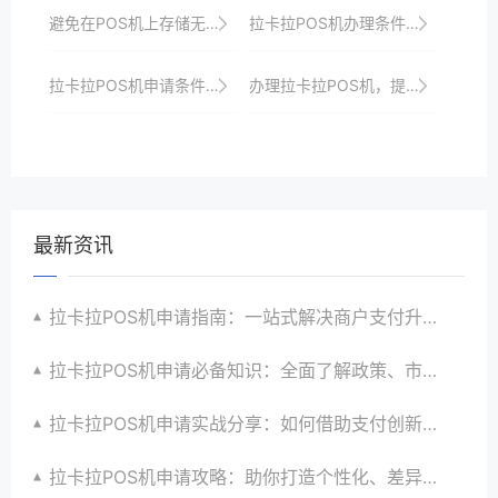
避免在POS机上存储无效或过期的优惠券信息。
拉卡拉POS机办理条件与所需材料解析：一站式服务助你快速接入支付市场并享受优惠政策
拉卡拉POS机申请条件：企业用户需要注意什么？
办理拉卡拉POS机，提升商家收银效率与品牌形象，开启线上线下融合收银新时代
最新资讯
拉卡拉POS机申请指南：一站式解决商户支付升级、智能化与创新需求
拉卡拉POS机申请必备知识：全面了解政策、市场、技术与创新趋势
拉卡拉POS机申请实战分享：如何借助支付创新技术提升商户运营效益与效率
拉卡拉POS机申请攻略：助你打造个性化、差异化支付体验以提升竞争力