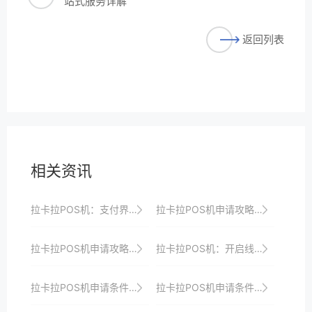
站式服务详解
返回列表
相关资讯
拉卡拉POS机：支付界的“智能先锋”
拉卡拉POS机申请攻略：新手必看
拉卡拉POS机申请攻略：如何避免申请失败？
拉卡拉POS机：开启线上线下融合支付新时代
拉卡拉POS机申请条件及审核时间详解
拉卡拉POS机申请条件：个体户与企业有何区别？