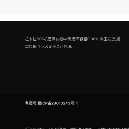
拉卡拉POS机官网在线申请,费率低至0.38%,全国发货,顺
丰包邮,个人及企业皆可办理.
备案号:蜀ICP备20016243号-1