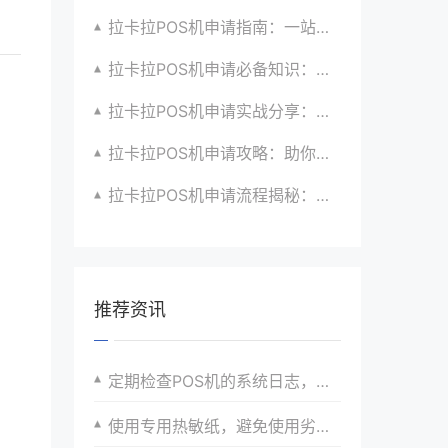
拉卡拉POS机申请指南：一站式解决商户支付升级、智能化与创新需求
拉卡拉POS机申请必备知识：全面了解政策、市场、技术与创新趋势
拉卡拉POS机申请实战分享：如何借助支付创新技术提升商户运营效益与效率
拉卡拉POS机申请攻略：助你打造个性化、差异化支付体验以提升竞争力
拉卡拉POS机申请流程揭秘：紧跟支付技术创新步伐，抢占市场先机
推荐资讯
定期检查POS机的系统日志，以便发现潜在问题。
使用专用热敏纸，避免使用劣质纸张导致打印不清晰。