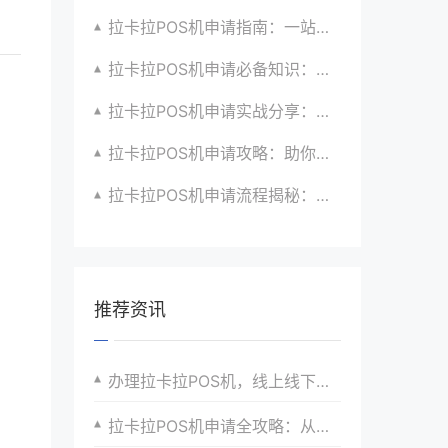
拉卡拉POS机申请指南：一站式解决商户支付升级、智能化与创新需求
拉卡拉POS机申请必备知识：全面了解政策、市场、技术与创新趋势
拉卡拉POS机申请实战分享：如何借助支付创新技术提升商户运营效益与效率
拉卡拉POS机申请攻略：助你打造个性化、差异化支付体验以提升竞争力
拉卡拉POS机申请流程揭秘：紧跟支付技术创新步伐，抢占市场先机
推荐资讯
办理拉卡拉POS机，线上线下融合收银尽在掌握
拉卡拉POS机申请全攻略：从入门到精通的实战指南与案例分析