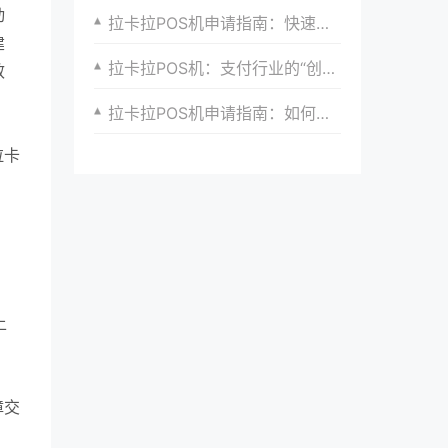
动
拉卡拉POS机申请指南：快速响应市场需求
建
拉卡拉POS机：支付行业的“创新之星”
效
拉卡拉POS机申请指南：如何选择最适合自己的支付方案以满足个性化需求
拉卡
上
障交