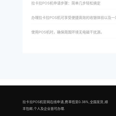
拉卡拉POS机申请步骤：简单几步轻松搞定
办理拉卡拉POS机可享受便捷高效的收银体验以及一站式解决方案和优惠政策以满足商家个性化需求并提升店铺竞
使用POS机时，确保周围环境无电磁干扰源。
拉卡拉POS机官网在线申请,费率低至0.38%,全国发货,顺
丰包邮,个人及企业皆可办理.