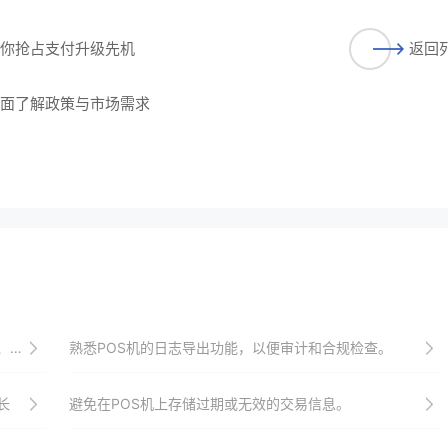
助你抢占支付升级先机
返回
全面了解政策与市场需求
跑线
熟悉POS机的日志导出功能，以便审计和合规检查。
长
避免在POS机上存储过期或无效的交易信息。