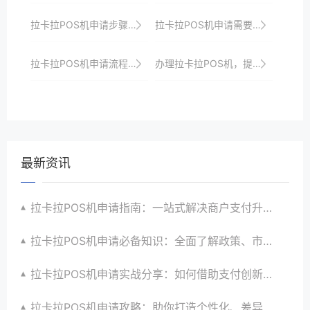
拉卡拉POS机申请步骤：新手必看的操作指南
拉卡拉POS机申请需要哪些材料？一文搞定
拉卡拉POS机申请流程揭秘：紧跟支付行业发展趋势，抢占先机
办理拉卡拉POS机，提升商家收银效率与品牌形象，开启线上线下融合收银新时代
最新资讯
拉卡拉POS机申请指南：一站式解决商户支付升级、智能化与创新需求
拉卡拉POS机申请必备知识：全面了解政策、市场、技术与创新趋势
拉卡拉POS机申请实战分享：如何借助支付创新技术提升商户运营效益与效率
拉卡拉POS机申请攻略：助你打造个性化、差异化支付体验以提升竞争力