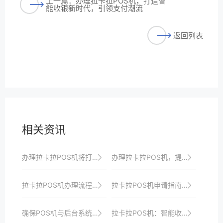
上一篇：办理拉卡拉POS机，打造智
能收银新时代，引领支付潮流
返回列表
相关资讯
办理拉卡拉POS机将打造智能便捷安全的收银系统以满足商家多样化需求并引领行业发展方向以及提升品牌形象与顾客忠诚度
办理拉卡拉POS机，提升店铺竞争力与顾客忠诚度
拉卡拉POS机办理流程优化：更快更便捷地开启收银之旅以满足商家快速响应市场需求并实现数字化转型与升级目标以及提升顾客满意度
拉卡拉POS机申请指南：一站式解决商户支付需求
确保POS机与后台系统连接正常，避免交易数据丢失。
拉卡拉POS机：智能收银，提升商家品牌形象